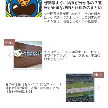
ぜ開票すぐに結果が分かるの？速
報が正確な理由と仕組みのまとめ
なぜ開票速報が正しいのか、その仕組み
について調べてみました。出口調査のデ
ータを基に、地域ごとの人口や投票率の
違いを補正します。さらに過去の選挙デ
ータを活用し、少数のサンプルから全体
の傾向を精密に予測するため、速報の精
度が高くなります。
チョコザップ（chocoZAP）の「セルフ
ホワイトニング」「セルフ脱毛」本当に
効果があるの？
春の甲子園（センバツ）開会式レポ｜子
連れ観戦の混雑・入場・持ち物まとめ
【阪神甲子園球場】