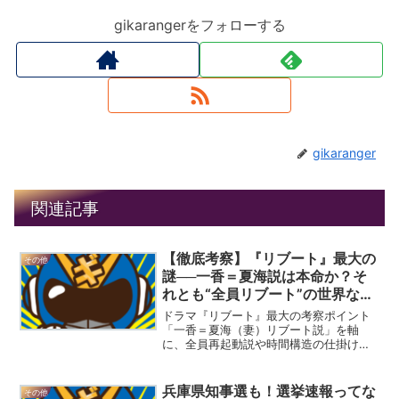
gikarangerをフォローする
gikaranger
関連記事
【徹底考察】『リブート』最大の
その他
謎──一香＝夏海説は本命か？そ
れとも“全員リブート”の世界なの
か
ドラマ『リブート』最大の考察ポイント
「一香＝夏海（妻）リブート説」を軸
に、全員再起動説や時間構造の仕掛け、
散りばめられた伏線まで徹底解説する深
掘り考察まとめ。
兵庫県知事選も！選挙速報ってな
その他