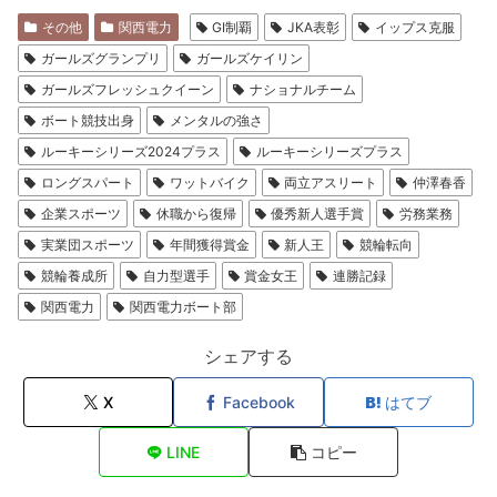
その他
関西電力
GI制覇
JKA表彰
イップス克服
ガールズグランプリ
ガールズケイリン
ガールズフレッシュクイーン
ナショナルチーム
ボート競技出身
メンタルの強さ
ルーキーシリーズ2024プラス
ルーキーシリーズプラス
ロングスパート
ワットバイク
両立アスリート
仲澤春香
企業スポーツ
休職から復帰
優秀新人選手賞
労務業務
実業団スポーツ
年間獲得賞金
新人王
競輪転向
競輪養成所
自力型選手
賞金女王
連勝記録
関西電力
関西電力ボート部
シェアする
X
Facebook
はてブ
LINE
コピー