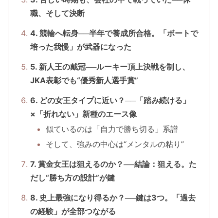
職、そして決断
4. 競輪へ転身──半年で養成所合格。「ボートで
培った我慢」が武器になった
5. 新人王の戴冠──ルーキー頂上決戦を制し、
JKA表彰でも“優秀新人選手賞”
6. どの女王タイプに近い？──「踏み続ける」
×「折れない」新種のエース像
似ているのは「自力で勝ち切る」系譜
そして、強みの中心は“メンタルの粘り”
7. 賞金女王は狙えるのか？──結論：狙える。た
だし“勝ち方の設計”が鍵
8. 史上最強になり得るか？──鍵は3つ。「過去
の経験」が全部つながる