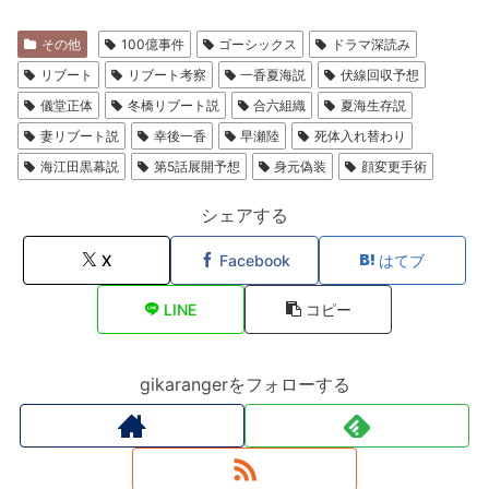
その他
100億事件
ゴーシックス
ドラマ深読み
リブート
リブート考察
一香夏海説
伏線回収予想
儀堂正体
冬橋リブート説
合六組織
夏海生存説
妻リブート説
幸後一香
早瀬陸
死体入れ替わり
海江田黒幕説
第5話展開予想
身元偽装
顔変更手術
シェアする
X
Facebook
はてブ
LINE
コピー
gikarangerをフォローする