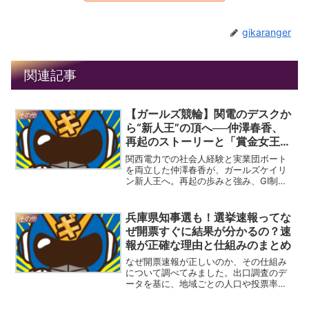
gikaranger
関連記事
【ガールズ競輪】関電のデスクか
その他
ら“新人王”の頂へ──仲澤春香、
再起のストーリーと「賞金女王」
への現実的ロードマップ
関西電力での社会人経験と実業団ボート
を両立した仲澤春香が、ガールズケイリ
ン新人王へ。再起の歩みと強み、GI制
覇・賞金女王を狙う現実的ロードマップ
を事実ベースで整理します。
兵庫県知事選も！選挙速報ってな
その他
ぜ開票すぐに結果が分かるの？速
報が正確な理由と仕組みのまとめ
なぜ開票速報が正しいのか、その仕組み
について調べてみました。出口調査のデ
ータを基に、地域ごとの人口や投票率の
違いを補正します。さらに過去の選挙デ
ータを活用し、少数のサンプルから全体