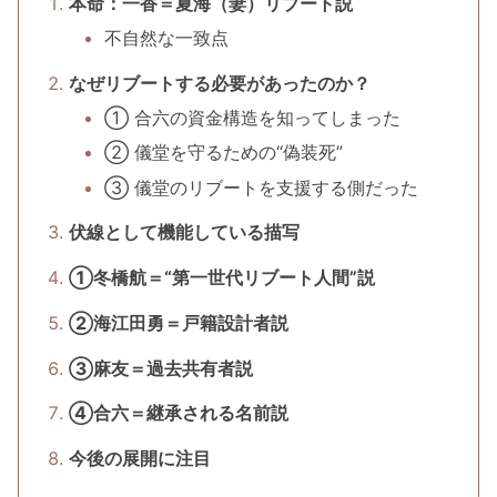
本命：一香＝夏海（妻）リブート説
不自然な一致点
なぜリブートする必要があったのか？
① 合六の資金構造を知ってしまった
② 儀堂を守るための“偽装死”
③ 儀堂のリブートを支援する側だった
伏線として機能している描写
①冬橋航＝“第一世代リブート人間”説
②海江田勇＝戸籍設計者説
③麻友＝過去共有者説
④合六＝継承される名前説
今後の展開に注目