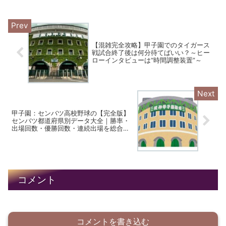
の傾向を精密に予測するため、速報の精
度が高くなります。
【混雑完全攻略】甲子園でのタイガース
戦試合終了後は何分待てばいい？～ヒー
ローインタビューは“時間調整装置”～
甲子園：センバツ高校野球の【完全版】
センバツ都道府県別データ大全｜勝率・
出場回数・優勝回数・連続出場を総合分
析
コメント
コメントを書き込む